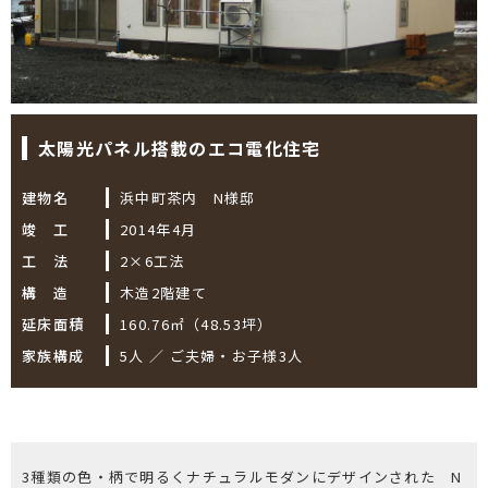
太陽光パネル搭載のエコ電化住宅
建物名
浜中町茶内 N様邸
竣 工
2014年4月
工 法
2×6工法
構 造
木造2階建て
延床面積
160.76㎡（48.53坪）
家族構成
5人 ／ ご夫婦・お子様3人
3種類の色・柄で明るくナチュラルモダンにデザインされた N