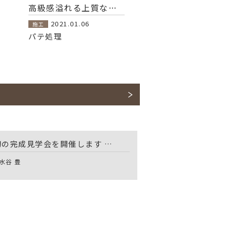
高級感溢れる上質な空間 1階に寝室の有る家
2021.01.06
施工
パテ処理
初の完成見学会を開催します …
 水谷 豊