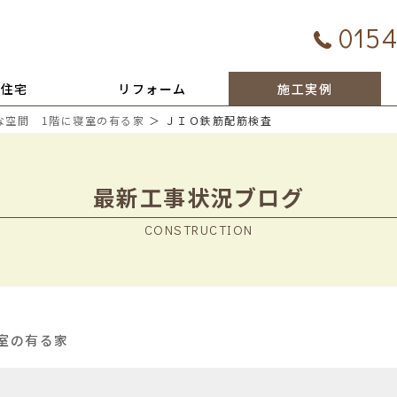
0154
文住宅
リフォーム
施工実例
な空間 1階に寝室の有る家
＞ ＪＩＯ鉄筋配筋検査
最新工事状況ブログ
CONSTRUCTION
室の有る家