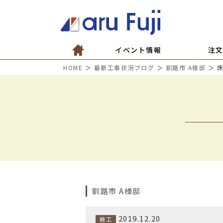
イベント情報
注
HOME
＞
最新工事状況ブログ
＞
釧路市 A様邸
＞ 
釧路市 A様邸
2019.12.20
施工